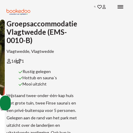
Zoeken
Groepsaccommodatie
Vlagtwedde (EMS-
0010-B)
Vlagtwedde, Vlagtwedde
16
1
Rustig gelegen
Hottub en sauna´s
Mooi uitzicht
Vrijstaand twee-onder-één-kap huis
Groepsaccommodatie
met grote tuin, twee Finse sauna’s en
Vakantiehuizen
Vakantiehuizen
Vakantiehuizen
Vlagtwedde
Toon
Accommodaties
in
in
in
(EMS-
een privé-buitenspa voor 5 personen.
alle
Nederland
Groningen
Vlagtwedde
0010-
afbeeldingen
Gelegen aan de rand van het park met
B)
uitzicht over de landerijen en
uitstekende zonligging. Ook kun je