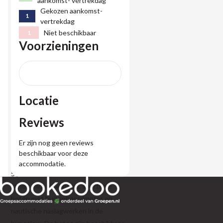
aankomst- vertrekdag
bubbelbad, inloopdouche en wastafel,
Gekozen aankomst-
en één met inloopdouche, wastafel en
1
vertrekdag
was-droogcombinatie. Twee aparte
Niet beschikbaar
1
wc’s en twee kleine Finse sauna’s met
Voorzieningen
lichttherapie en infraroodstralers zijn
aanwezig op de begane grond. Op de
verdieping zijn zes slaapkamers met in
totaal 16 bedden, waarvan vier
Locatie
tweepersoons kamers en twee
vierpersoons kamers.
Reviews
Buiten vind je een grote tuin met
Er zijn nog geen reviews
twee terrassen, loungebank,
beschikbaar voor deze
ligbedden en een luxe buitenspa voor
accommodatie.
5 personen. Daarnaast zijn er diverse
kano’s, mountainbikes, sportieve
boten met buitenboordmotor en
nautische naslagwerken in de