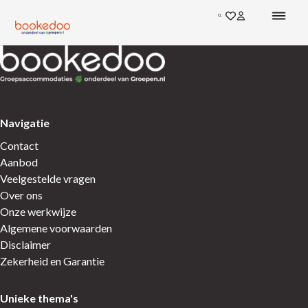
Ga direct naar de inhoud
Zoeken
Ga naar favoriete
Inloggen bij mi
Terug naar de startpagina
Terug naar de startpagina
Navigatie
Contact
Aanbod
Veelgestelde vragen
Over ons
Onze werkwijze
Algemene voorwaarden
Disclaimer
Zekerheid en Garantie
Unieke thema's