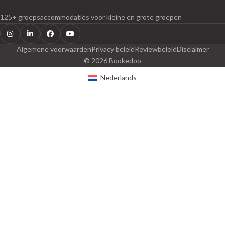
125+ groepsaccommodaties voor kleine en grote groepen
Instagram
LinkedIn
Facebook
Youtube
Algemene voorwaarden
Privacy beleid
Reviewbeleid
Disclaimer
© 2026 Bookedoo
Nederlands