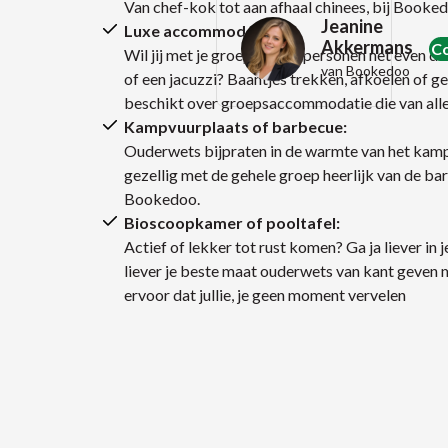
grootschalig
Van chef-kok tot aan afhaal chinees, bij Booked
Jeanine
vriendenweekend kan
Luxe accommodaties:
Akkermans
C
Wil jij met je groep van 90 personen net even d
niet anders dan een
van Bookedoo
of een jacuzzi? Baantjes trekken, afkoelen o
succes worden. Alleen de
beschikt over groepsaccommodatie die van allerl
vraag; welke
Kampvuurplaats of barbecue:
groepsaccommodatie
n
Ouderwets bijpraten in de warmte van het kampvuur
voor 90 vrienden is
gezellig met de gehele groep heerlijk van de b
oepsaccommodatie
geschikt voor jouw en je
Bookedoo.
Bioscoopkamer of pooltafel:
vrienden?
or 90
Actief of lekker tot rust komen? Ga ja liever in 
liever je beste maat ouderwets van kant geven 
Lees meer
rsonen
ervoor dat jullie, je geen moment vervelen
Bekijk het aanbod
t
embad?