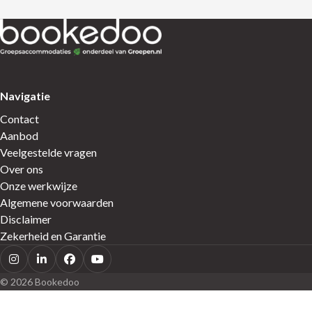
Terug naar de startpagina
Navigatie
Contact
Aanbod
Veelgestelde vragen
Over ons
Onze werkwijze
Algemene voorwaarden
Disclaimer
Zekerheid en Garantie
Instagram
LinkedIn
Facebook
Youtube
© 2026 Bookedoo