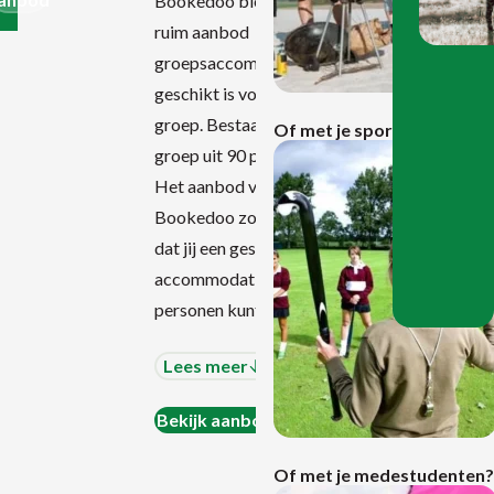
Bookedoo bieden we een
ruim aanbod
groepsaccommodatie die
geschikt is voor elke
groep. Bestaat jouw
Lees
Of met je sportgroep?
meer
groep uit 90 personen?
Het aanbod van
Bookedoo zorgt ervoor
dat jij een geschikte
accommodatie voor 90
personen kunt vinden.
Lees meer
Bekijk aanbod
Lees
Of met je medestudenten?