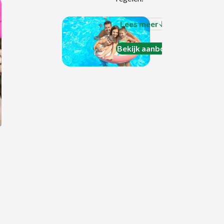
Opzoek
accomm
Lees meer
het ult
Bekijk aanbod
vakanti
beleven
groeps
person
is hier 
oplossi
zomer r
zwemba
samen m
familie.
binnen-
buitenz
kan all