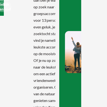
dan ben je waarschijnlijk
Bekijk
op zoek naar een
anbod
groepsaccommodatie
voor 13 personen. Heb jij
even geluk, je kan je
zoektocht staken. Bij ons
vind je namelijk de
leukste accommodaties
op de mooiste locaties!
Of je nu op zoek bent
naar de leukste locaties
om een actief
vriendenweekend te
organiseren. Of gezellig
van de natuur wilt
genieten samen met de