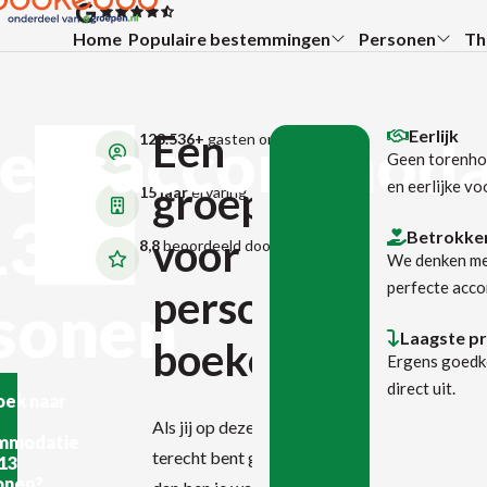
Ga direct naar de inhoud
Terug naar de startpagina
Home
Populaire bestemmingen
Personen
Th
Submenu:
Submenu:
Su
epsaccommoda
Een
Eerlijk
123.536+
gasten ontvangen
Geen torenho
en eerlijke vo
groepsaccommod
15 jaar
ervaring
13
Betrokke
voor 13
8,8
beoordeeld door gasten
We denken mee
perfecte acc
personen
sonen
Laagste pr
boeken?
Ergens goedko
direct uit.
oek naar
Als jij op deze pagina
mmodatie
terecht bent gekomen,
13
onen?