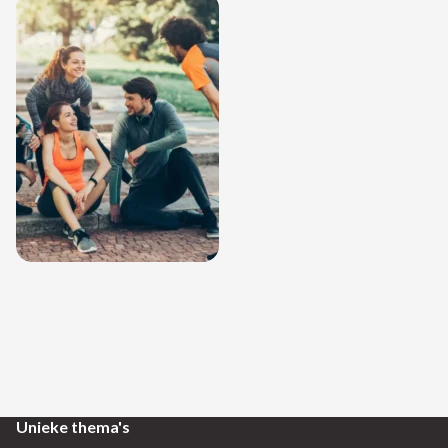
meer
om jullie te helpen er een
tijd van te maken die jullie
over 20 jaar nog steeds
herinneren. Wacht dus
niet langer en kom ons
veelzijdige aanbod
verkennen!
Lees meer
Bekijk aanbod
Unieke thema's