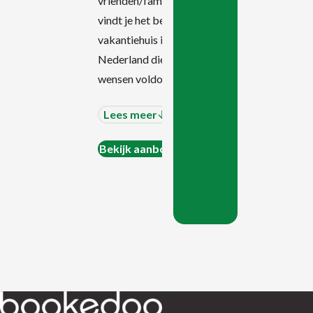
vrienden/familie. Bij ons
vindt je het beste
vakantiehuis in
Nederland die aan al jullie
wensen voldoen.
Lees meer
Bekijk aanbod
Terug naar de startpagina