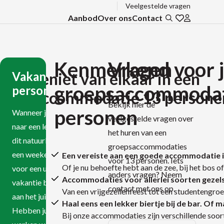
Veelgestelde vragen
Aanbod
Over ons
Contact
Zoeken
Ga naar favo
Inloggen b
Het
Kenmerkend voor 
Vragen
Vakantiehuis 13
”Geniet van elkaar in een
ultieme
groepsaccommodat
personen
roepsaccommodatie 13 personen
Bekijk hier de
teamweekend
personen
Wanneer je op zoek bent
veelgestelde vragen over
naar een leuk uitje, hoeft
het huren van een
voor 13
dit natuurlijk niet perse
groepsaccommodaties
een weekend te zijn. Ook
Een vereiste aan een goede accommodatie is 
personen
voor 13 personen. Iets
Of je nu behoefte hebt aan de zee, bij het bos of
voor een uitgebreide
anders vragen? Neem
Accommodaties voor allerlei soorten gezel
vakantie ben je bij ons
contact met ons op.
Van een vrijgezellenfeest tot een studentengroe
aan het juiste adres.
Het kan best lastig zijn
Haal eens een lekker biertje bij de bar. Of
Hebben jullie na hard
om het perfecte uitje
Bij onze accommodaties zijn verschillende soort