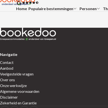
Ga direct naar de inhoud
Terug naar de startpagina
Home
Populaire bestemmingen
Personen
Th
Submenu:
Submenu:
Su
Terug naar de startpagina
Navigatie
Contact
Aanbod
Veelgestelde vragen
Over ons
Onze werkwijze
Algemene voorwaarden
Disclaimer
Zekerheid en Garantie