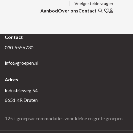
Veelgestelde vragen
Aanbod
Over ons
Contact
Zoeken
Ga naar favo
Inloggen b
Contact
030-5556730
info@groepen.nl
Adres
Industrieweg 54
6651 KR Druten
125+ groepsaccommodaties voor kleine en grote groepen