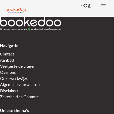
Ga direct naar de inhoud
Zoeken
Ga naar favoriete
Inloggen bij mi
Terug naar de startpagina
Terug naar de startpagina
Navigatie
Contact
Aanbod
Veelgestelde vragen
Over ons
Onze werkwijze
Algemene voorwaarden
Disclaimer
Zekerheid en Garantie
Unieke thema's