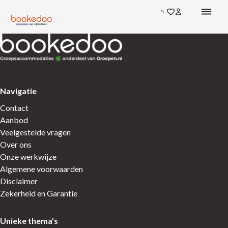
Ga direct naar de inhoud
Zoeken
Ga naar favoriete
Inloggen bij mi
Terug naar de startpagina
Terug naar de startpagina
Navigatie
Contact
Aanbod
Veelgestelde vragen
Over ons
Onze werkwijze
Algemene voorwaarden
Disclaimer
Zekerheid en Garantie
Unieke thema's