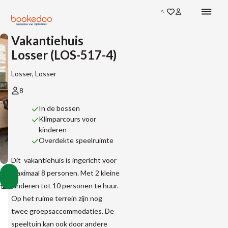
Zoeken
Vakantiehuis
Losser (LOS-517-4)
Losser, Losser
8
In de bossen
Klimparcours voor
kinderen
Overdekte speelruimte
Dit vakantiehuis is ingericht voor
Vakantiehuis
maximaal 8 personen. Met 2 kleine
Vakantiehuizen
Vakantiehuizen
Vakantiehuizen
Losser
Toon
kinderen tot 10 personen te huur.
Accommodaties
in
in
in
(LOS-
alle
Nederland
Overijssel
Losser
517-
Op het ruime terrein zijn nog
afbeeldingen
4)
twee groepsaccommodaties. De
speeltuin kan ook door andere