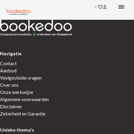
Ga direct naar de inhoud
Zoeken
Ga naar favoriete
Inloggen bij mi
Terug naar de startpagina
Terug naar de startpagina
Navigatie
Contact
Aanbod
Veelgestelde vragen
Over ons
Onze werkwijze
Algemene voorwaarden
Disclaimer
Zekerheid en Garantie
Unieke thema's