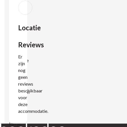
villa is
voorzien
van een
Locatie
ruime
living
Reviews
met een
goed
Er
ingerichte
zijn
keuken
nog
welke
geen
reviews
van alle
beschikbaar
gemakken
voor
is
deze
voorzien.
accommodatie.
Buiten
kan je