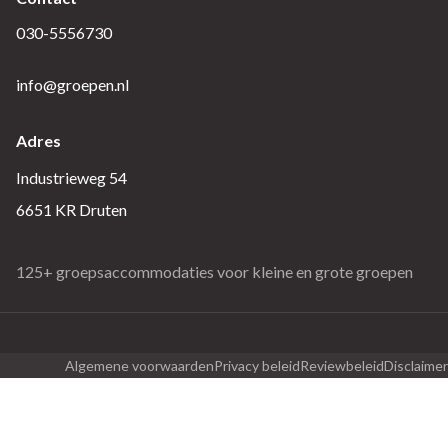
030-5556730
info@groepen.nl
Adres
Industrieweg 54
6651 KR Druten
125+ groepsaccommodaties voor kleine en grote groepen
Algemene voorwaarden
Privacy beleid
Reviewbeleid
Disclaimer