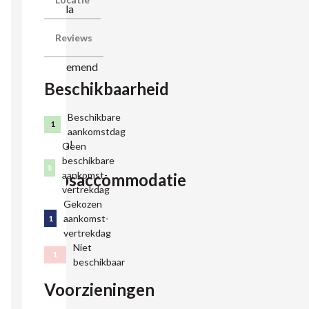
familievilla
heb je
Reviews
een
adembenemend
Beschikbaarheid
uitzicht
over het
Beschikbare
Texels
1
aankomstdag
landschap!
Geen
beschikbare
1
aankomst-
Groepsaccommodatie
vertrekdag
op
Gekozen
Texel
aankomst-
1
vertrekdag
met
Niet
sauna
1
beschikbaar
♨️
Voorzieningen
Deze