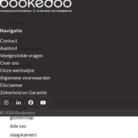
genieten
van rust
op het
Navigatie
terras
en
Contact
Aanbod
gebruikmaken
Veelgestelde vragen
an de
Over ons
aanwezige
Onze werkwijze
barbecue,
Algemene voorwaarden
perfect
Disclaimer
voor een
Zekerheid en Garantie
maaltijd
met het
© 2026 Bookedoo
gezelschap.
Alle zes
slaapkamers