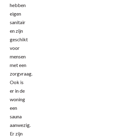
hebben
eigen
sanitair
en zijn
geschikt
voor
mensen
met een
zorgvraag.
Ook is
er in de
woning
een
sauna
aanwezig.
Er zijn