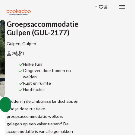
Zoeken
Groepsaccommodatie
Gulpen (GUL-2177)
Gulpen, Gulpen
25
1
Flinke tuin
Omgeven door bomen en
weiden
Rust en ruimte
Houtkachel
Groepsaccommodatie
Midden in de Limburgse landschappen
Vakantiehuizen
Vakantiehuizen
Vakantiehuizen
Gulpen
Toon
Accommodaties
in
in
in
vind je deze rustieke
(GUL-
Nederland
Limburg
Gulpen
alle
2177)
groepsaccommodatie welke is
afbeeldingen
gelegen op een vakantiepark! De
accommodatie is van alle gemakken