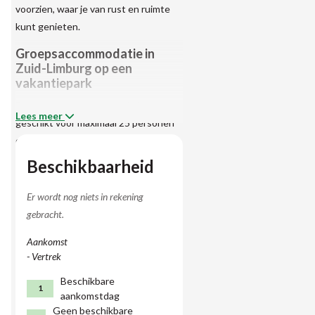
voorzien, waar je van rust en ruimte
kunt genieten.
Groepsaccommodatie in
Zuid-Limburg op een
vakantiepark
Deze groepsaccommodatie is
Lees meer
geschikt voor maximaal 25 personen
en beschikt over twaalf slaapkamers
waarvan drie beneden. In totaal is
Beschikbaarheid
deze woning voorzien van vier
badkamers. Er is een
Er wordt nog niets in rekening
keuken/eetkamer en royale
gebracht.
woonkamer. Bij de open haard kun je
Aankomst
heerlijk opwarmen na een mooie
- Vertrek
wandeling. Er is zitplaats voor
iedereen! Deze groepsaccommodatie
Beschikbare
1
aankomstdag
is tevens zeer geschikt voor
Geen beschikbare