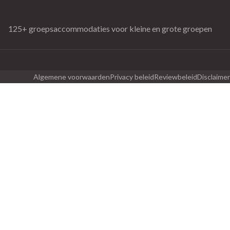
125+ groepsaccommodaties voor kleine en grote groepen
Algemene voorwaarden
Privacy beleid
Reviewbeleid
Disclaimer