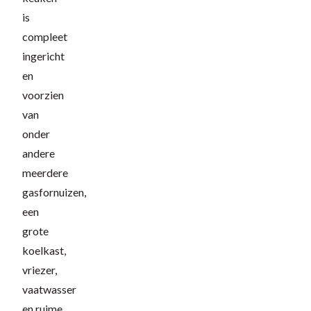
is
compleet
ingericht
en
voorzien
van
onder
andere
meerdere
gasfornuizen,
een
grote
koelkast,
vriezer,
vaatwasser
en ruime