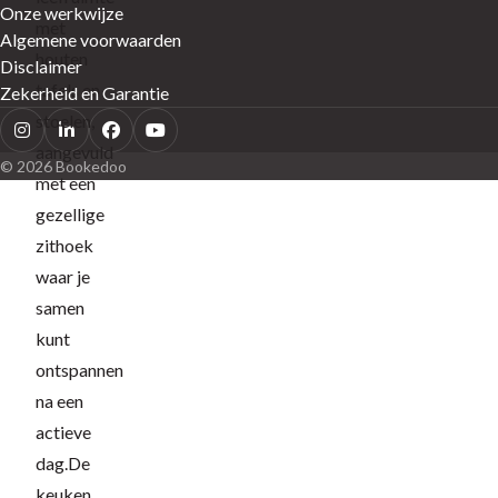
Onze werkwijze
met
Algemene voorwaarden
houten
Disclaimer
tafels en
Zekerheid en Garantie
stoelen,
aangevuld
© 2026 Bookedoo
met een
gezellige
zithoek
waar je
samen
kunt
ontspannen
na een
actieve
dag.De
keuken