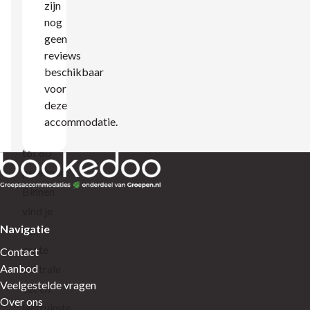
zijn
gezellig
nog
ingericht
geen
reviews
en
beschikbaar
geschikt
voor
voor
deze
groepen
accommodatie.
van 25
tot 60
personen.
Binnen
vind je
Navigatie
een
grote
Contact
Aanbod
centrale
Veelgestelde vragen
eet en
Over ons
leefruimte