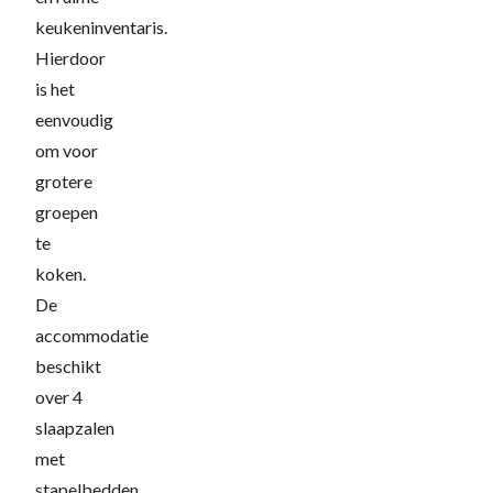
keukeninventaris.
Hierdoor
is het
eenvoudig
om voor
grotere
groepen
te
koken.
De
accommodatie
beschikt
over 4
slaapzalen
met
stapelbedden.