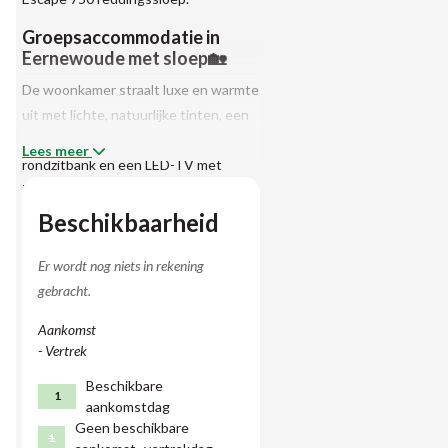
Groepsaccommodatie in
Eernewoude met sloep🏡
De woonkamer straalt luxe en warmte
uit met lichte, natuurlijke tinten, een
trendy vloer, lederen stoelen, een
Lees meer
rondzitbank en een LED-TV met
Ziggo signaal. De moderne open
keuken is van alle gemakken voorzien:
Beschikbaarheid
een 5-pits gastoestel, grote oven,
magnetron, koelkast, vaatwasser, en
Er wordt nog niets in rekening
drie koffiezetapparaten (Senseo,
gebracht.
Nespresso en filter).
Aankomst
- Vertrek
Beneden vindt u een badkamer met
een Finse ovensauna (2 personen),
Beschikbare
1
regendouche en een apart toilet. Er is
aankomstdag
Geen beschikbare
een slaapkamer met twee
1