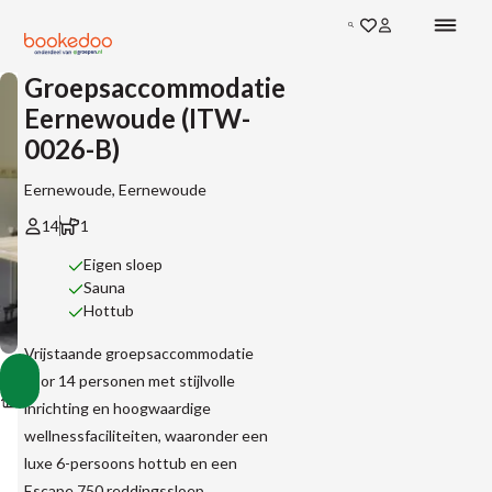
Zoeken
Groepsaccommodatie
Eernewoude (ITW-
0026-B)
Eernewoude, Eernewoude
14
1
Eigen sloep
Sauna
Hottub
Vrijstaande groepsaccommodatie
Groepsaccommodatie
voor 14 personen met stijlvolle
Vakantiehuizen
Vakantiehuizen
Vakantiehuizen
Eernewoude
Toon
Accommodaties
in
in
in
(ITW-
inrichting en hoogwaardige
alle
Nederland
Friesland
Eernewoude
0026-
afbeeldingen
wellnessfaciliteiten, waaronder een
B)
luxe 6-persoons hottub en een
Escape 750 reddingssloep.