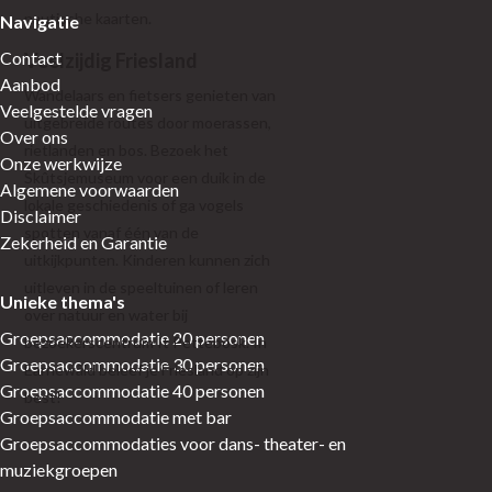
nautische kaarten.
Navigatie
Contact
Veelzijdig Friesland
Aanbod
Wandelaars en fietsers genieten van
Veelgestelde vragen
uitgebreide routes door moerassen,
Over ons
rietlanden en bos. Bezoek het
Onze werkwijze
Skûtsjemuseum voor een duik in de
Algemene voorwaarden
lokale geschiedenis of ga vogels
Disclaimer
spotten vanaf één van de
Zekerheid en Garantie
uitkijkpunten. Kinderen kunnen zich
uitleven in de speeltuinen of leren
Unieke thema's
over natuur en water bij
Groepsaccommodatie 20 personen
bezoekerscentrum It Pettebosk. In
Groepsaccommodatie 30 personen
Earnewâld beleef je Friesland op zijn
Groepsaccommodatie 40 personen
best!
Groepsaccommodatie met bar
Groepsaccommodaties voor dans- theater- en
muziekgroepen