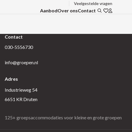
Veelgestelde vragen
Aanbod
Over ons
Contact
Zoeken
Ga naar favo
Inloggen b
Contact
030-5556730
info@groepen.nl
Adres
Industrieweg 54
6651 KR Druten
125+ groepsaccommodaties voor kleine en grote groepen