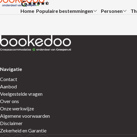
Ga direct naar de inhoud
Terug naar de startpagina
Home
Populaire bestemmingen
Personen
Th
Submenu:
Submenu:
Su
Terug naar de startpagina
Navigatie
Contact
Aanbod
Veelgestelde vragen
Over ons
Onze werkwijze
Algemene voorwaarden
Disclaimer
Zekerheid en Garantie