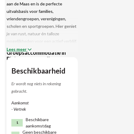
aan de Maas en is de perfecte
uitvalsbasis voor families,
vriendengroepen, verenigingen,
scholen en sportgroepen. Hier geniet
je van rust, natuur én talloze
mogelijkheden voor een actief verblijf.
Lees meer
Groepsaccommodatie in
Blaimont met wellness 🧖‍♀️
Deze ruime groepsaccommodatie is
Beschikbaarheid
volledig gerenoveerd en duurzaam
ingericht. Dankzij de uitstekende
Er wordt nog niets in rekening
isolatie, driedubbele beglazing,
gebracht.
zonnepanelen en een automatisch
Aankomst
ventilatiesysteem verblijf je hier het
- Vertrek
hele jaar door comfortabel. Voor
Beschikbare
gezamenlijke maaltijden is er een
1
aankomstdag
professionele keuken met aparte
Geen beschikbare