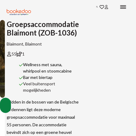
Zoeken
Groepsaccommodatie
Blaimont (ZOB-1036)
Blaimont, Blaimont
55
1
Wellness met sauna,
whirlpool en stoomcabine
Bar met biertap
Veel buitensport
mogelijkheden
Groepsaccommodatie
Midden in de bossen van de Belgische
Vakantiehuizen
Vakantiehuizen
Vakantiehuizen
Blaimont
Toon
Accommodaties
in
in
in
Ardennen ligt deze moderne
(ZOB-
België
Namen
Blaimont
alle
1036)
groepsaccommodatie voor maximaal
afbeeldingen
55 personen. De accommodatie
bevindt zich op een groene heuvel