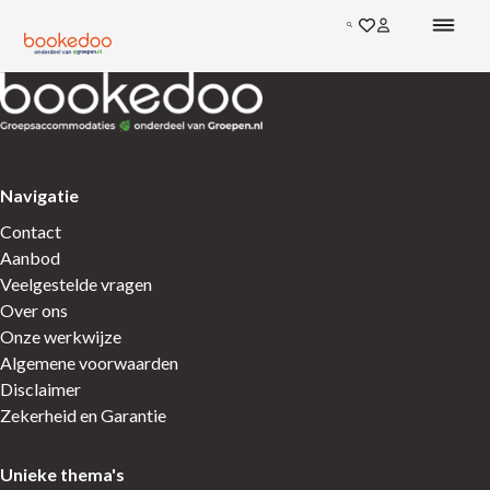
Ga direct naar de inhoud
Zoeken
Ga naar favoriete
Inloggen bij mi
Terug naar de startpagina
Terug naar de startpagina
Navigatie
Contact
Aanbod
Veelgestelde vragen
Over ons
Onze werkwijze
Algemene voorwaarden
Disclaimer
Zekerheid en Garantie
Unieke thema's