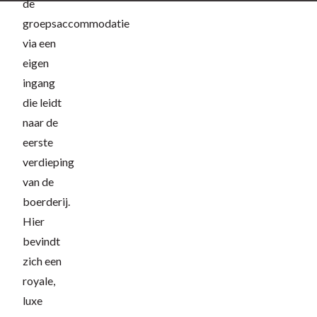
de
groepsaccommodatie
via een
eigen
ingang
die leidt
naar de
eerste
verdieping
van de
boerderij.
Hier
bevindt
zich een
royale,
luxe