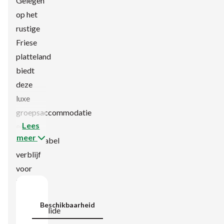
Gelegen
op het
rustige
Friese
platteland
biedt
deze
luxe
groepsaccommodatie
Lees
een
meer
comfortabel
verblijf
voor
iedereen,
inclusief
Beschikbaarheid
mindervalide