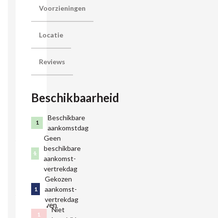
gasten.
Voorzieningen
Je
logeert
Locatie
in een
moderne
Reviews
boerderij
uit
Beschikbaarheid
2006,
direct
Beschikbare
naast
1
aankomstdag
jongvee
Geen
beschikbare
en
1
aankomst-
schapen,
vertrekdag
waardoor
Gekozen
aankomst-
1
je het
vertrekdag
boerenleven
Niet
1