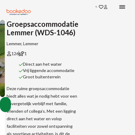
Zoeken
Groepsaccommodatie
Lemmer (WDS-1046)
Lemmer, Lemmer
126
1
Direct aan het water
Vrij liggende accommodatie
Groot buitenterrein
Deze ruime groepsaccommodatie
biedt alles wat je nodig hebt voor een
Groepsaccommodatie
Vakantiehuizen
Vakantiehuizen
Vakantiehuizen
onvergetelijk verblijf met familie,
Lemmer
Toon
Accommodaties
in
in
in
(WDS-
vrienden of collega’s. Met een ligging
Nederland
Friesland
Lemmer
alle
1046)
direct aan het water en volop
afbeeldingen
faciliteiten voor zowel ontspanning
als sportieve activiteiten, is dit de