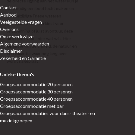
de directe ligging aan het water kun je
Contact
eenvoudig een boottocht maken en
Aanbod
de veelzijdige Friese wateren
Veelgestelde vragen
ontdekken. Of je nu kiest voor
Over ons
ontspanning of juist avontuur, deze
Onze werkwijze
plek biedt voor ieder wat wils. Hier
Algemene voorwaarden
geniet je van de vrijheid, de natuur en
Disclaimer
een vakantie waar nog lang over
Zekerheid en Garantie
wordt nagepraat!
Unieke thema's
Groepsaccommodatie 20 personen
Groepsaccommodatie 30 personen
Groepsaccommodatie 40 personen
Groepsaccommodatie met bar
Groepsaccommodaties voor dans- theater- en
muziekgroepen